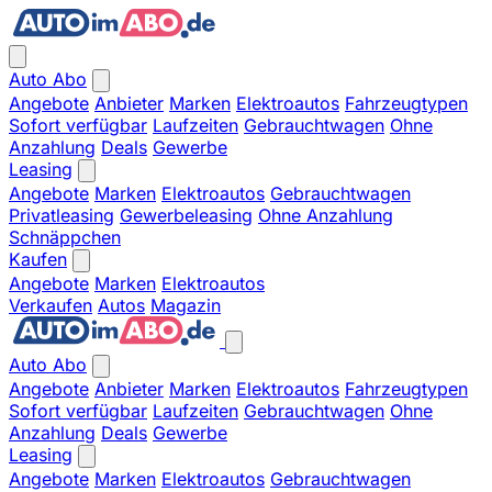
Auto Abo
Angebote
Anbieter
Marken
Elektroautos
Fahrzeugtypen
Sofort verfügbar
Laufzeiten
Gebrauchtwagen
Ohne
Anzahlung
Deals
Gewerbe
Leasing
Angebote
Marken
Elektroautos
Gebrauchtwagen
Privatleasing
Gewerbeleasing
Ohne Anzahlung
Schnäppchen
Kaufen
Angebote
Marken
Elektroautos
Verkaufen
Autos
Magazin
Auto Abo
Angebote
Anbieter
Marken
Elektroautos
Fahrzeugtypen
Sofort verfügbar
Laufzeiten
Gebrauchtwagen
Ohne
Anzahlung
Deals
Gewerbe
Leasing
Angebote
Marken
Elektroautos
Gebrauchtwagen