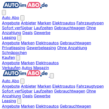
Auto Abo
Angebote
Anbieter
Marken
Elektroautos
Fahrzeugtypen
Sofort verfügbar
Laufzeiten
Gebrauchtwagen
Ohne
Anzahlung
Deals
Gewerbe
Leasing
Angebote
Marken
Elektroautos
Gebrauchtwagen
Privatleasing
Gewerbeleasing
Ohne Anzahlung
Schnäppchen
Kaufen
Angebote
Marken
Elektroautos
Verkaufen
Autos
Magazin
Auto Abo
Angebote
Anbieter
Marken
Elektroautos
Fahrzeugtypen
Sofort verfügbar
Laufzeiten
Gebrauchtwagen
Ohne
Anzahlung
Deals
Gewerbe
Leasing
Angebote
Marken
Elektroautos
Gebrauchtwagen