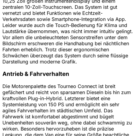
10,25 Zoll großen Instrumentendisplay und einem
zentralen 10-Zoll-Touchscreen. Das System ist gut
vernetzt und bietet Funktionen wie Echtzeit-
Verkehrsdaten sowie Smartphone-Integration via App.
Leider wurde auch die Touch-Bedienung für Klima und
Lautstärke übernommen, was nicht immer intuitiv gelingt.
Vor allem die unbeleuchteten Sensorstreifen unter dem
Bildschirm erschweren die Handhabung bei nächtlichen
Fahrten erheblich. Trotz dieser ergonomischen
Schwächen überzeugt das System durch seine flüssige
Darstellung und moderne Grafik.
Antrieb & Fahrverhalten
Die Motorenpalette des Tourneo Connect ist breit
gefächert und reicht von sparsamen Dieseln bis hin zum
kraftvollen Plug-in-Hybrid. Letzterer bietet eine
Systemleistung von 150 PS und ermöglicht ein sehr
agiles Fahrverhalten im städtischen Umfeld. Das
Fahrwerk ist komfortabel abgestimmt und bügelt
Unebenheiten souverän weg, ohne dabei schwammig zu
wirken. Besonders hervorzuheben ist die präzise
Lenkung, die dem Van eine für seine Größe beachtliche