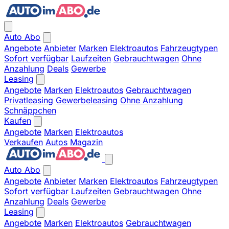
Auto Abo
Angebote
Anbieter
Marken
Elektroautos
Fahrzeugtypen
Sofort verfügbar
Laufzeiten
Gebrauchtwagen
Ohne
Anzahlung
Deals
Gewerbe
Leasing
Angebote
Marken
Elektroautos
Gebrauchtwagen
Privatleasing
Gewerbeleasing
Ohne Anzahlung
Schnäppchen
Kaufen
Angebote
Marken
Elektroautos
Verkaufen
Autos
Magazin
Auto Abo
Angebote
Anbieter
Marken
Elektroautos
Fahrzeugtypen
Sofort verfügbar
Laufzeiten
Gebrauchtwagen
Ohne
Anzahlung
Deals
Gewerbe
Leasing
Angebote
Marken
Elektroautos
Gebrauchtwagen