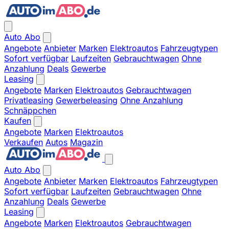
Auto Abo
Angebote
Anbieter
Marken
Elektroautos
Fahrzeugtypen
Sofort verfügbar
Laufzeiten
Gebrauchtwagen
Ohne
Anzahlung
Deals
Gewerbe
Leasing
Angebote
Marken
Elektroautos
Gebrauchtwagen
Privatleasing
Gewerbeleasing
Ohne Anzahlung
Schnäppchen
Kaufen
Angebote
Marken
Elektroautos
Verkaufen
Autos
Magazin
Auto Abo
Angebote
Anbieter
Marken
Elektroautos
Fahrzeugtypen
Sofort verfügbar
Laufzeiten
Gebrauchtwagen
Ohne
Anzahlung
Deals
Gewerbe
Leasing
Angebote
Marken
Elektroautos
Gebrauchtwagen