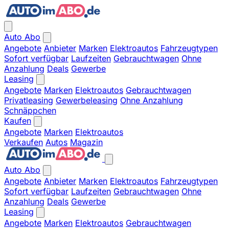
Auto Abo
Angebote
Anbieter
Marken
Elektroautos
Fahrzeugtypen
Sofort verfügbar
Laufzeiten
Gebrauchtwagen
Ohne
Anzahlung
Deals
Gewerbe
Leasing
Angebote
Marken
Elektroautos
Gebrauchtwagen
Privatleasing
Gewerbeleasing
Ohne Anzahlung
Schnäppchen
Kaufen
Angebote
Marken
Elektroautos
Verkaufen
Autos
Magazin
Auto Abo
Angebote
Anbieter
Marken
Elektroautos
Fahrzeugtypen
Sofort verfügbar
Laufzeiten
Gebrauchtwagen
Ohne
Anzahlung
Deals
Gewerbe
Leasing
Angebote
Marken
Elektroautos
Gebrauchtwagen