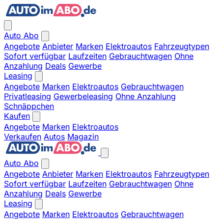
Auto Abo
Angebote
Anbieter
Marken
Elektroautos
Fahrzeugtypen
Sofort verfügbar
Laufzeiten
Gebrauchtwagen
Ohne
Anzahlung
Deals
Gewerbe
Leasing
Angebote
Marken
Elektroautos
Gebrauchtwagen
Privatleasing
Gewerbeleasing
Ohne Anzahlung
Schnäppchen
Kaufen
Angebote
Marken
Elektroautos
Verkaufen
Autos
Magazin
Auto Abo
Angebote
Anbieter
Marken
Elektroautos
Fahrzeugtypen
Sofort verfügbar
Laufzeiten
Gebrauchtwagen
Ohne
Anzahlung
Deals
Gewerbe
Leasing
Angebote
Marken
Elektroautos
Gebrauchtwagen