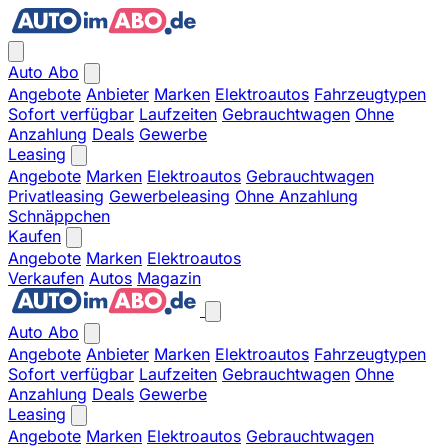
Auto Abo
Angebote
Anbieter
Marken
Elektroautos
Fahrzeugtypen
Sofort verfügbar
Laufzeiten
Gebrauchtwagen
Ohne
Anzahlung
Deals
Gewerbe
Leasing
Angebote
Marken
Elektroautos
Gebrauchtwagen
Privatleasing
Gewerbeleasing
Ohne Anzahlung
Schnäppchen
Kaufen
Angebote
Marken
Elektroautos
Verkaufen
Autos
Magazin
Auto Abo
Angebote
Anbieter
Marken
Elektroautos
Fahrzeugtypen
Sofort verfügbar
Laufzeiten
Gebrauchtwagen
Ohne
Anzahlung
Deals
Gewerbe
Leasing
Angebote
Marken
Elektroautos
Gebrauchtwagen