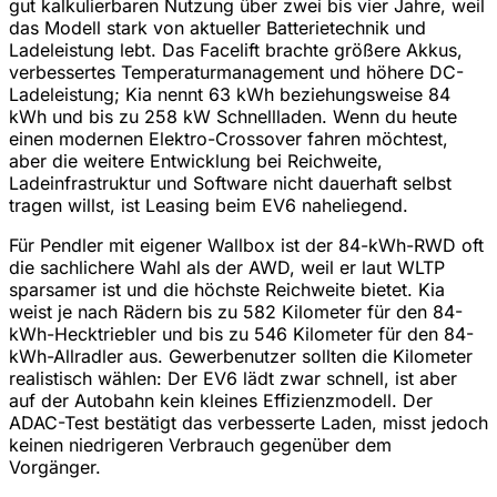
gut kalkulierbaren Nutzung über zwei bis vier Jahre, weil
das Modell stark von aktueller Batterietechnik und
Ladeleistung lebt. Das Facelift brachte größere Akkus,
verbessertes Temperaturmanagement und höhere DC-
Ladeleistung; Kia nennt 63 kWh beziehungsweise 84
kWh und bis zu 258 kW Schnellladen. Wenn du heute
einen modernen Elektro-Crossover fahren möchtest,
aber die weitere Entwicklung bei Reichweite,
Ladeinfrastruktur und Software nicht dauerhaft selbst
tragen willst, ist Leasing beim EV6 naheliegend.
Für Pendler mit eigener Wallbox ist der 84-kWh-RWD oft
die sachlichere Wahl als der AWD, weil er laut WLTP
sparsamer ist und die höchste Reichweite bietet. Kia
weist je nach Rädern bis zu 582 Kilometer für den 84-
kWh-Hecktriebler und bis zu 546 Kilometer für den 84-
kWh-Allradler aus. Gewerbenutzer sollten die Kilometer
realistisch wählen: Der EV6 lädt zwar schnell, ist aber
auf der Autobahn kein kleines Effizienzmodell. Der
ADAC-Test bestätigt das verbesserte Laden, misst jedoch
keinen niedrigeren Verbrauch gegenüber dem
Vorgänger.