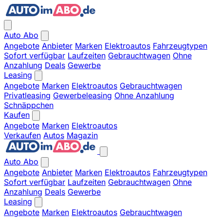
Auto Abo
Angebote
Anbieter
Marken
Elektroautos
Fahrzeugtypen
Sofort verfügbar
Laufzeiten
Gebrauchtwagen
Ohne
Anzahlung
Deals
Gewerbe
Leasing
Angebote
Marken
Elektroautos
Gebrauchtwagen
Privatleasing
Gewerbeleasing
Ohne Anzahlung
Schnäppchen
Kaufen
Angebote
Marken
Elektroautos
Verkaufen
Autos
Magazin
Auto Abo
Angebote
Anbieter
Marken
Elektroautos
Fahrzeugtypen
Sofort verfügbar
Laufzeiten
Gebrauchtwagen
Ohne
Anzahlung
Deals
Gewerbe
Leasing
Angebote
Marken
Elektroautos
Gebrauchtwagen