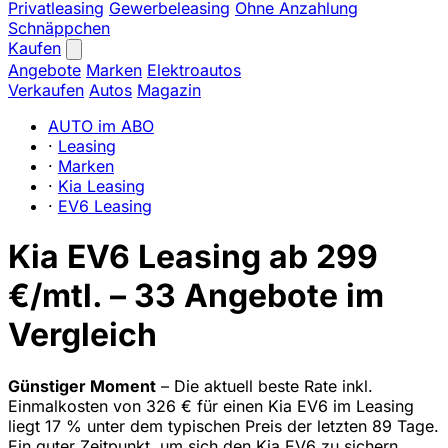
Privatleasing
Gewerbeleasing
Ohne Anzahlung
Schnäppchen
Kaufen
Angebote
Marken
Elektroautos
Verkaufen
Autos
Magazin
AUTO im ABO
·
Leasing
·
Marken
·
Kia Leasing
·
EV6 Leasing
Kia EV6 Leasing ab 299
€/mtl. – 33 Angebote im
Vergleich
Günstiger Moment
– Die aktuell beste Rate inkl.
Einmalkosten von 326 € für einen Kia EV6 im Leasing
liegt 17 % unter dem typischen Preis der letzten 89 Tage.
Ein guter Zeitpunkt, um sich den Kia EV6 zu sichern.