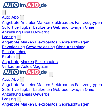
Auto Abo
Angebote
Anbieter
Marken
Elektroautos
Fahrzeugtypen
Sofort verfügbar
Laufzeiten
Gebrauchtwagen
Ohne
Anzahlung
Deals
Gewerbe
Leasing
Angebote
Marken
Elektroautos
Gebrauchtwagen
Privatleasing
Gewerbeleasing
Ohne Anzahlung
Schnäppchen
Kaufen
Angebote
Marken
Elektroautos
Verkaufen
Autos
Magazin
Auto Abo
Angebote
Anbieter
Marken
Elektroautos
Fahrzeugtypen
Sofort verfügbar
Laufzeiten
Gebrauchtwagen
Ohne
Anzahlung
Deals
Gewerbe
Leasing
Angebote
Marken
Elektroautos
Gebrauchtwagen