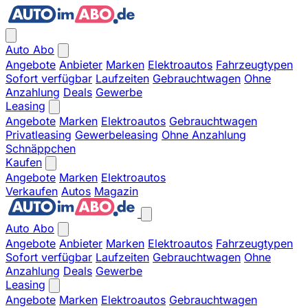
Auto Abo
Angebote
Anbieter
Marken
Elektroautos
Fahrzeugtypen
Sofort verfügbar
Laufzeiten
Gebrauchtwagen
Ohne
Anzahlung
Deals
Gewerbe
Leasing
Angebote
Marken
Elektroautos
Gebrauchtwagen
Privatleasing
Gewerbeleasing
Ohne Anzahlung
Schnäppchen
Kaufen
Angebote
Marken
Elektroautos
Verkaufen
Autos
Magazin
Auto Abo
Angebote
Anbieter
Marken
Elektroautos
Fahrzeugtypen
Sofort verfügbar
Laufzeiten
Gebrauchtwagen
Ohne
Anzahlung
Deals
Gewerbe
Leasing
Angebote
Marken
Elektroautos
Gebrauchtwagen