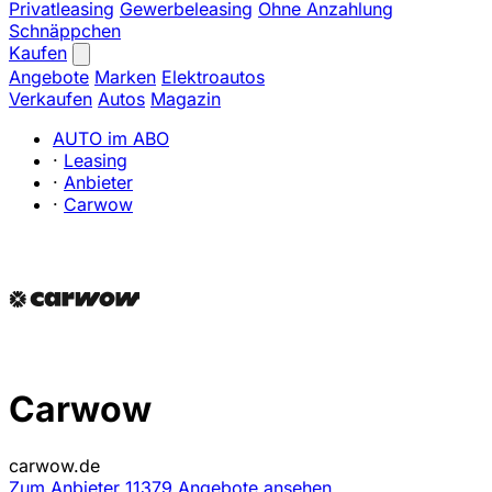
Privatleasing
Gewerbeleasing
Ohne Anzahlung
Schnäppchen
Kaufen
Angebote
Marken
Elektroautos
Verkaufen
Autos
Magazin
AUTO im ABO
·
Leasing
·
Anbieter
·
Carwow
Carwow
carwow.de
Zum Anbieter
11379 Angebote ansehen