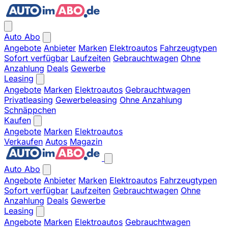
Auto Abo
Angebote
Anbieter
Marken
Elektroautos
Fahrzeugtypen
Sofort verfügbar
Laufzeiten
Gebrauchtwagen
Ohne
Anzahlung
Deals
Gewerbe
Leasing
Angebote
Marken
Elektroautos
Gebrauchtwagen
Privatleasing
Gewerbeleasing
Ohne Anzahlung
Schnäppchen
Kaufen
Angebote
Marken
Elektroautos
Verkaufen
Autos
Magazin
Auto Abo
Angebote
Anbieter
Marken
Elektroautos
Fahrzeugtypen
Sofort verfügbar
Laufzeiten
Gebrauchtwagen
Ohne
Anzahlung
Deals
Gewerbe
Leasing
Angebote
Marken
Elektroautos
Gebrauchtwagen