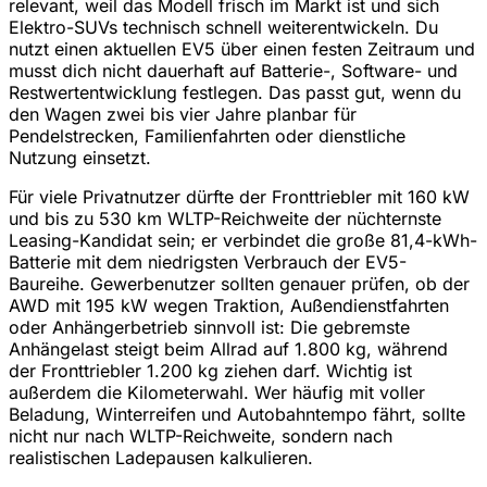
relevant, weil das Modell frisch im Markt ist und sich
Elektro-SUVs technisch schnell weiterentwickeln. Du
nutzt einen aktuellen EV5 über einen festen Zeitraum und
musst dich nicht dauerhaft auf Batterie-, Software- und
Restwertentwicklung festlegen. Das passt gut, wenn du
den Wagen zwei bis vier Jahre planbar für
Pendelstrecken, Familienfahrten oder dienstliche
Nutzung einsetzt.
Für viele Privatnutzer dürfte der Fronttriebler mit 160 kW
und bis zu 530 km WLTP-Reichweite der nüchternste
Leasing-Kandidat sein; er verbindet die große 81,4-kWh-
Batterie mit dem niedrigsten Verbrauch der EV5-
Baureihe. Gewerbenutzer sollten genauer prüfen, ob der
AWD mit 195 kW wegen Traktion, Außendienstfahrten
oder Anhängerbetrieb sinnvoll ist: Die gebremste
Anhängelast steigt beim Allrad auf 1.800 kg, während
der Fronttriebler 1.200 kg ziehen darf. Wichtig ist
außerdem die Kilometerwahl. Wer häufig mit voller
Beladung, Winterreifen und Autobahntempo fährt, sollte
nicht nur nach WLTP-Reichweite, sondern nach
realistischen Ladepausen kalkulieren.