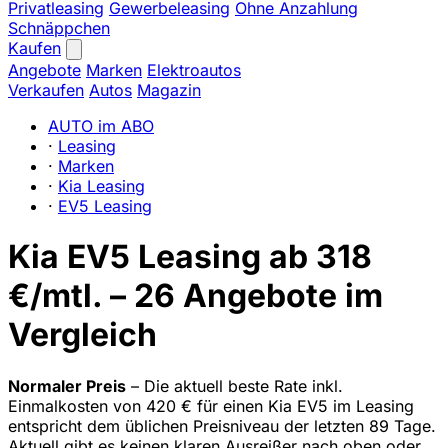
Privatleasing
Gewerbeleasing
Ohne Anzahlung
Schnäppchen
Kaufen
Angebote
Marken
Elektroautos
Verkaufen
Autos
Magazin
AUTO im ABO
·
Leasing
·
Marken
·
Kia Leasing
·
EV5 Leasing
Kia EV5 Leasing ab 318
€/mtl. – 26 Angebote im
Vergleich
Normaler Preis
– Die aktuell beste Rate inkl.
Einmalkosten von 420 € für einen Kia EV5 im Leasing
entspricht dem üblichen Preisniveau der letzten 89 Tage.
Aktuell gibt es keinen klaren Ausreißer nach oben oder