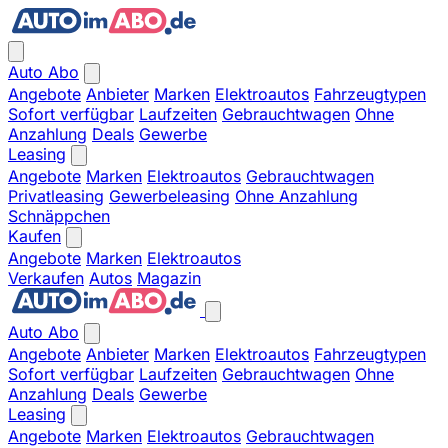
Auto Abo
Angebote
Anbieter
Marken
Elektroautos
Fahrzeugtypen
Sofort verfügbar
Laufzeiten
Gebrauchtwagen
Ohne
Anzahlung
Deals
Gewerbe
Leasing
Angebote
Marken
Elektroautos
Gebrauchtwagen
Privatleasing
Gewerbeleasing
Ohne Anzahlung
Schnäppchen
Kaufen
Angebote
Marken
Elektroautos
Verkaufen
Autos
Magazin
Auto Abo
Angebote
Anbieter
Marken
Elektroautos
Fahrzeugtypen
Sofort verfügbar
Laufzeiten
Gebrauchtwagen
Ohne
Anzahlung
Deals
Gewerbe
Leasing
Angebote
Marken
Elektroautos
Gebrauchtwagen