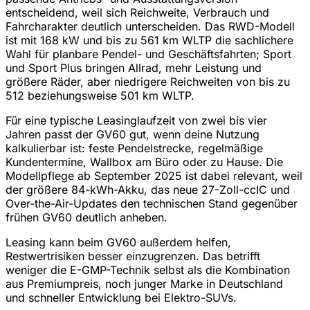
entscheidend, weil sich Reichweite, Verbrauch und
Fahrcharakter deutlich unterscheiden. Das RWD-Modell
ist mit 168 kW und bis zu 561 km WLTP die sachlichere
Wahl für planbare Pendel- und Geschäftsfahrten; Sport
und Sport Plus bringen Allrad, mehr Leistung und
größere Räder, aber niedrigere Reichweiten von bis zu
512 beziehungsweise 501 km WLTP.
Für eine typische Leasinglaufzeit von zwei bis vier
Jahren passt der GV60 gut, wenn deine Nutzung
kalkulierbar ist: feste Pendelstrecke, regelmäßige
Kundentermine, Wallbox am Büro oder zu Hause. Die
Modellpflege ab September 2025 ist dabei relevant, weil
der größere 84-kWh-Akku, das neue 27-Zoll-ccIC und
Over-the-Air-Updates den technischen Stand gegenüber
frühen GV60 deutlich anheben.
Leasing kann beim GV60 außerdem helfen,
Restwertrisiken besser einzugrenzen. Das betrifft
weniger die E-GMP-Technik selbst als die Kombination
aus Premiumpreis, noch junger Marke in Deutschland
und schneller Entwicklung bei Elektro-SUVs.