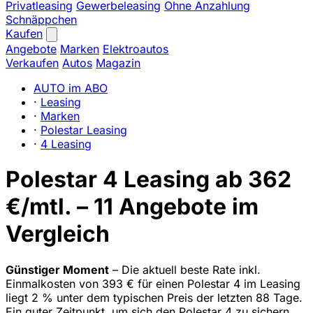
Privatleasing
Gewerbeleasing
Ohne Anzahlung
Schnäppchen
Kaufen
Angebote
Marken
Elektroautos
Verkaufen
Autos
Magazin
AUTO im ABO
·
Leasing
·
Marken
·
Polestar Leasing
·
4 Leasing
Polestar 4 Leasing ab 362
€/mtl. – 11 Angebote im
Vergleich
Günstiger Moment
– Die aktuell beste Rate inkl.
Einmalkosten von 393 € für einen Polestar 4 im Leasing
liegt 2 % unter dem typischen Preis der letzten 88 Tage.
Ein guter Zeitpunkt, um sich den Polestar 4 zu sichern.