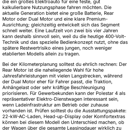
die ein großes Elektroauto für eine feste, gut
kalkulierbare Nutzungsphase fahren möchten. Die
aktuelle Generation bietet eine große Batterie, Rear
Motor oder Dual Motor und eine klare Premium-
Ausrichtung; gleichzeitig entwickelt sich das Segment
schnell weiter. Eine Laufzeit von zwei bis vier Jahren
kann deshalb sinnvoll sein, weil du die heutige 400-Volt-
Technik und das spezielle Bedienkonzept nutzt, ohne das
spätere Restwertrisiko eines jungen, noch weniger
etablierten Modells allein zu tragen.
Bei der Kilometerplanung solltest du ehrlich rechnen: Der
Rear Motor ist die naheliegende Wahl für hohe
Jahresfahrleistungen mit vielen Langstrecken, während
der Dual Motor eher für Fahrer passt, die Traktion,
Anhängelast oder sehr kräftige Beschleunigung
priorisieren. Für Gewerbekunden kann der Polestar 4 als
repräsentativer Elektro-Dienstwagen interessant sein,
wenn Ladeinfrastruktur am Betrieb oder zuhause
vorhanden ist. Prüfen solltest du die Ausstattungspakete:
22-kW-AC-Laden, Head-up-Display oder Komfortextras
können bei diesem Modell den Unterschied machen, ob
der Wagen über die gesamte Leasingdauer wirklich zu