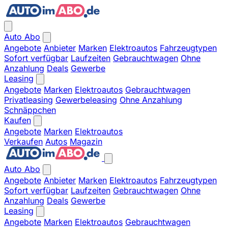
Auto Abo
Angebote
Anbieter
Marken
Elektroautos
Fahrzeugtypen
Sofort verfügbar
Laufzeiten
Gebrauchtwagen
Ohne
Anzahlung
Deals
Gewerbe
Leasing
Angebote
Marken
Elektroautos
Gebrauchtwagen
Privatleasing
Gewerbeleasing
Ohne Anzahlung
Schnäppchen
Kaufen
Angebote
Marken
Elektroautos
Verkaufen
Autos
Magazin
Auto Abo
Angebote
Anbieter
Marken
Elektroautos
Fahrzeugtypen
Sofort verfügbar
Laufzeiten
Gebrauchtwagen
Ohne
Anzahlung
Deals
Gewerbe
Leasing
Angebote
Marken
Elektroautos
Gebrauchtwagen