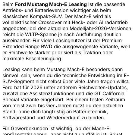
Beim
Ford Mustang Mach-E Leasing
ist die passende
Antriebs- und Batterieversion wichtiger als beim
klassischen Kompakt-SUV. Der Mach-E wird als
vollelektrischer Crossover mit Heck- oder Allradantrieb
angeboten; bei den aktuellen Modelljahr-2026-Versionen
reicht die WLTP-Spanne je nach Ausführung deutlich
auseinander. Für viele Leasingnutzer ist der Premium
Extended Range RWD die ausgewogenste Variante, weil
er Reichweite stärker priorisiert als Traktion oder
maximale Beschleunigung.
Leasing kann beim Mustang Mach-E besonders dann
sinnvoll sein, wenn du die technische Entwicklung im E-
SUV-Segment nicht selbst über viele Jahre tragen willst.
Ford hat für 2026 unter anderem Reichweiten-Updates,
zusätzliche Assistenzfunktionen und die GT California
Special Variante eingeführt. Bei einem festen Zeitraum
von meist zwei bis vier Jahren nutzt du den aktuellen
Stand, ohne dich langfristig an Batterietechnik,
Softwarestand und Wiederverkauf zu binden.
Für Gewerbekunden ist wichtig, ob der Mach-E
repräsentativ genug, aber nicht zu auffällig ist. Privat