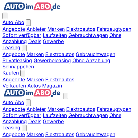
Auto Abo
Angebote
Anbieter
Marken
Elektroautos
Fahrzeugtypen
Sofort verfügbar
Laufzeiten
Gebrauchtwagen
Ohne
Anzahlung
Deals
Gewerbe
Leasing
Angebote
Marken
Elektroautos
Gebrauchtwagen
Privatleasing
Gewerbeleasing
Ohne Anzahlung
Schnäppchen
Kaufen
Angebote
Marken
Elektroautos
Verkaufen
Autos
Magazin
Auto Abo
Angebote
Anbieter
Marken
Elektroautos
Fahrzeugtypen
Sofort verfügbar
Laufzeiten
Gebrauchtwagen
Ohne
Anzahlung
Deals
Gewerbe
Leasing
Angebote
Marken
Elektroautos
Gebrauchtwagen