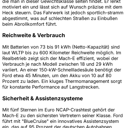
die man in dieser Gewichtsklasse selten findet. Er lenkt
motiviert ein und lässt sich auf Wunsch präzise mit dem
Heck steuern. Das Fahrwerk ist jedoch sportlich-stramm
abgestimmt, was auf schlechten Straßen zu Einbußen
beim Abrollkomfort führt.
Reichweite & Verbrauch
Mit Batterien von 73 bis 91 kWh (Netto-Kapazität) sind
laut WLTP bis zu 600 Kilometer Reichweite möglich. Im
Realbetrieb zeigt sich der Mach-E effizient, wobei der
Verbrauch je nach Modell zwischen 18 und 29 kWh
variiert. An einer 150-kW-Schnellladesäule benötigt der
Ford etwa 45 Minuten, um den Akku von 10 auf 80
Prozent zu laden. Ein kluges Thermomanagement sorgt
für konstante Performance auf Langstrecken.
Sicherheit & Assistenzsysteme
Mit fünf Sternen im Euro NCAP-Crashtest gehört der
Mach-E zu den sichersten Vertretern seiner Klasse. Ford
führt mit "BlueCruise" ein innovatives Assistenzsystem
ein, das auf 95 Prozent der deutschen Autobahnen