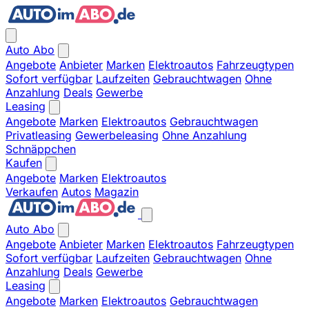
Auto Abo
Angebote
Anbieter
Marken
Elektroautos
Fahrzeugtypen
Sofort verfügbar
Laufzeiten
Gebrauchtwagen
Ohne
Anzahlung
Deals
Gewerbe
Leasing
Angebote
Marken
Elektroautos
Gebrauchtwagen
Privatleasing
Gewerbeleasing
Ohne Anzahlung
Schnäppchen
Kaufen
Angebote
Marken
Elektroautos
Verkaufen
Autos
Magazin
Auto Abo
Angebote
Anbieter
Marken
Elektroautos
Fahrzeugtypen
Sofort verfügbar
Laufzeiten
Gebrauchtwagen
Ohne
Anzahlung
Deals
Gewerbe
Leasing
Angebote
Marken
Elektroautos
Gebrauchtwagen