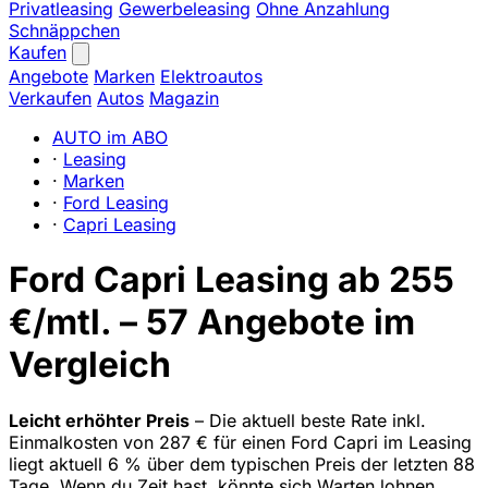
Privatleasing
Gewerbeleasing
Ohne Anzahlung
Schnäppchen
Kaufen
Angebote
Marken
Elektroautos
Verkaufen
Autos
Magazin
AUTO im ABO
·
Leasing
·
Marken
·
Ford Leasing
·
Capri Leasing
Ford Capri Leasing ab 255
€/mtl. – 57 Angebote im
Vergleich
Leicht erhöhter Preis
– Die aktuell beste Rate inkl.
Einmalkosten von 287 € für einen Ford Capri im Leasing
liegt aktuell 6 % über dem typischen Preis der letzten 88
Tage. Wenn du Zeit hast, könnte sich Warten lohnen.