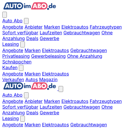
Auto Abo
Angebote
Anbieter
Marken
Elektroautos
Fahrzeugtypen
Sofort verfügbar
Laufzeiten
Gebrauchtwagen
Ohne
Anzahlung
Deals
Gewerbe
Leasing
Angebote
Marken
Elektroautos
Gebrauchtwagen
Privatleasing
Gewerbeleasing
Ohne Anzahlung
Schnäppchen
Kaufen
Angebote
Marken
Elektroautos
Verkaufen
Autos
Magazin
Auto Abo
Angebote
Anbieter
Marken
Elektroautos
Fahrzeugtypen
Sofort verfügbar
Laufzeiten
Gebrauchtwagen
Ohne
Anzahlung
Deals
Gewerbe
Leasing
Angebote
Marken
Elektroautos
Gebrauchtwagen