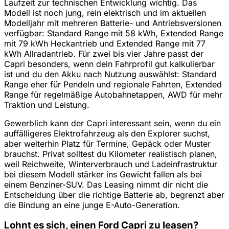
Laufzeit zur technischen Entwicklung wichtig. Das
Modell ist noch jung, rein elektrisch und im aktuellen
Modelljahr mit mehreren Batterie- und Antriebsversionen
verfügbar: Standard Range mit 58 kWh, Extended Range
mit 79 kWh Heckantrieb und Extended Range mit 77
kWh Allradantrieb. Für zwei bis vier Jahre passt der
Capri besonders, wenn dein Fahrprofil gut kalkulierbar
ist und du den Akku nach Nutzung auswählst: Standard
Range eher für Pendeln und regionale Fahrten, Extended
Range für regelmäßige Autobahnetappen, AWD für mehr
Traktion und Leistung.
Gewerblich kann der Capri interessant sein, wenn du ein
auffälligeres Elektrofahrzeug als den Explorer suchst,
aber weiterhin Platz für Termine, Gepäck oder Muster
brauchst. Privat solltest du Kilometer realistisch planen,
weil Reichweite, Winterverbrauch und Ladeinfrastruktur
bei diesem Modell stärker ins Gewicht fallen als bei
einem Benziner-SUV. Das Leasing nimmt dir nicht die
Entscheidung über die richtige Batterie ab, begrenzt aber
die Bindung an eine junge E-Auto-Generation.
Lohnt es sich, einen Ford Capri zu leasen?