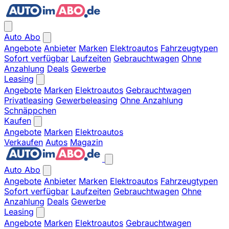
Auto Abo
Angebote
Anbieter
Marken
Elektroautos
Fahrzeugtypen
Sofort verfügbar
Laufzeiten
Gebrauchtwagen
Ohne
Anzahlung
Deals
Gewerbe
Leasing
Angebote
Marken
Elektroautos
Gebrauchtwagen
Privatleasing
Gewerbeleasing
Ohne Anzahlung
Schnäppchen
Kaufen
Angebote
Marken
Elektroautos
Verkaufen
Autos
Magazin
Auto Abo
Angebote
Anbieter
Marken
Elektroautos
Fahrzeugtypen
Sofort verfügbar
Laufzeiten
Gebrauchtwagen
Ohne
Anzahlung
Deals
Gewerbe
Leasing
Angebote
Marken
Elektroautos
Gebrauchtwagen