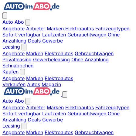
Auto Abo
Angebote
Anbieter
Marken
Elektroautos
Fahrzeugtypen
Sofort verfügbar
Laufzeiten
Gebrauchtwagen
Ohne
Anzahlung
Deals
Gewerbe
Leasing
Angebote
Marken
Elektroautos
Gebrauchtwagen
Privatleasing
Gewerbeleasing
Ohne Anzahlung
Schnäppchen
Kaufen
Angebote
Marken
Elektroautos
Verkaufen
Autos
Magazin
Auto Abo
Angebote
Anbieter
Marken
Elektroautos
Fahrzeugtypen
Sofort verfügbar
Laufzeiten
Gebrauchtwagen
Ohne
Anzahlung
Deals
Gewerbe
Leasing
Angebote
Marken
Elektroautos
Gebrauchtwagen