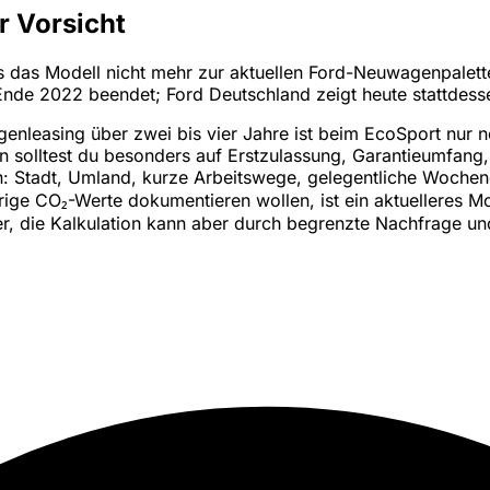
r Vorsicht
ss das Modell nicht mehr zur aktuellen Ford-Neuwagenpalett
 Ende 2022 beendet; Ford Deutschland zeigt heute stattde
enleasing über zwei bis vier Jahre ist beim EcoSport nur n
 solltest du besonders auf Erstzulassung, Garantieumfang,
n: Stadt, Umland, kurze Arbeitswege, gelegentliche Wochen
drige CO₂-Werte dokumentieren wollen, ist ein aktuelleres Mo
er, die Kalkulation kann aber durch begrenzte Nachfrage und