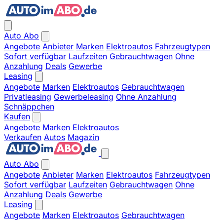
Auto Abo
Angebote
Anbieter
Marken
Elektroautos
Fahrzeugtypen
Sofort verfügbar
Laufzeiten
Gebrauchtwagen
Ohne
Anzahlung
Deals
Gewerbe
Leasing
Angebote
Marken
Elektroautos
Gebrauchtwagen
Privatleasing
Gewerbeleasing
Ohne Anzahlung
Schnäppchen
Kaufen
Angebote
Marken
Elektroautos
Verkaufen
Autos
Magazin
Auto Abo
Angebote
Anbieter
Marken
Elektroautos
Fahrzeugtypen
Sofort verfügbar
Laufzeiten
Gebrauchtwagen
Ohne
Anzahlung
Deals
Gewerbe
Leasing
Angebote
Marken
Elektroautos
Gebrauchtwagen