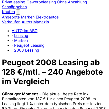
Privatleasing
Gewerbeleasing
Ohne Anzahlung
Schnäppchen
Kaufen
Angebote
Marken
Elektroautos
Verkaufen
Autos
Magazin
AUTO im ABO
·
Leasing
·
Marken
·
Peugeot Leasing
·
2008 Leasing
Peugeot 2008 Leasing ab
128 €/mtl. – 240 Angebote
im Vergleich
Günstiger Moment
– Die aktuell beste Rate inkl.
Einmalkosten von 137 € für einen Peugeot 2008 im
Leasing liegt 1 % unter dem typischen Preis der letzten
89 Tage. Ein guter Zeitpunkt, um sich den Peugeot 2008