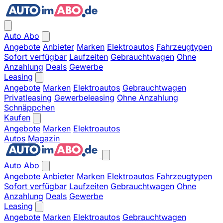
Auto Abo
Angebote
Anbieter
Marken
Elektroautos
Fahrzeugtypen
Sofort verfügbar
Laufzeiten
Gebrauchtwagen
Ohne
Anzahlung
Deals
Gewerbe
Leasing
Angebote
Marken
Elektroautos
Gebrauchtwagen
Privatleasing
Gewerbeleasing
Ohne Anzahlung
Schnäppchen
Kaufen
Angebote
Marken
Elektroautos
Autos
Magazin
Auto Abo
Angebote
Anbieter
Marken
Elektroautos
Fahrzeugtypen
Sofort verfügbar
Laufzeiten
Gebrauchtwagen
Ohne
Anzahlung
Deals
Gewerbe
Leasing
Angebote
Marken
Elektroautos
Gebrauchtwagen