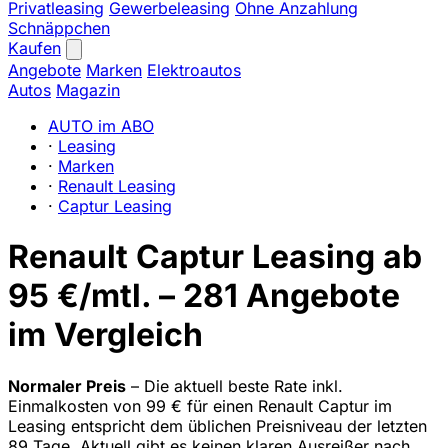
Privatleasing
Gewerbeleasing
Ohne Anzahlung
Schnäppchen
Kaufen
Angebote
Marken
Elektroautos
Autos
Magazin
AUTO im ABO
·
Leasing
·
Marken
·
Renault Leasing
·
Captur Leasing
Renault Captur Leasing ab
95 €/mtl. – 281 Angebote
im Vergleich
Normaler Preis
– Die aktuell beste Rate inkl.
Einmalkosten von 99 € für einen Renault Captur im
Leasing entspricht dem üblichen Preisniveau der letzten
89 Tage. Aktuell gibt es keinen klaren Ausreißer nach