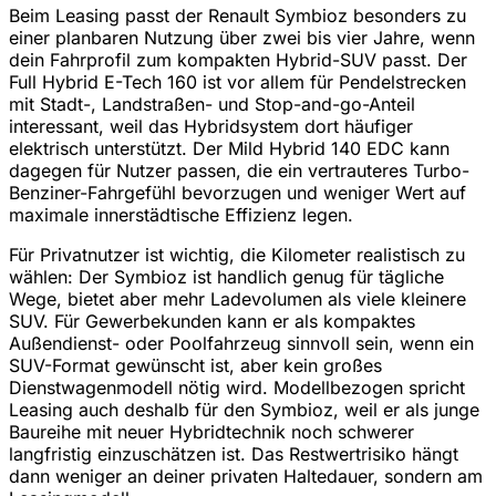
Beim Leasing passt der Renault Symbioz besonders zu
einer planbaren Nutzung über zwei bis vier Jahre, wenn
dein Fahrprofil zum kompakten Hybrid-SUV passt. Der
Full Hybrid E-Tech 160 ist vor allem für Pendelstrecken
mit Stadt-, Landstraßen- und Stop-and-go-Anteil
interessant, weil das Hybridsystem dort häufiger
elektrisch unterstützt. Der Mild Hybrid 140 EDC kann
dagegen für Nutzer passen, die ein vertrauteres Turbo-
Benziner-Fahrgefühl bevorzugen und weniger Wert auf
maximale innerstädtische Effizienz legen.
Für Privatnutzer ist wichtig, die Kilometer realistisch zu
wählen: Der Symbioz ist handlich genug für tägliche
Wege, bietet aber mehr Ladevolumen als viele kleinere
SUV. Für Gewerbekunden kann er als kompaktes
Außendienst- oder Poolfahrzeug sinnvoll sein, wenn ein
SUV-Format gewünscht ist, aber kein großes
Dienstwagenmodell nötig wird. Modellbezogen spricht
Leasing auch deshalb für den Symbioz, weil er als junge
Baureihe mit neuer Hybridtechnik noch schwerer
langfristig einzuschätzen ist. Das Restwertrisiko hängt
dann weniger an deiner privaten Haltedauer, sondern am