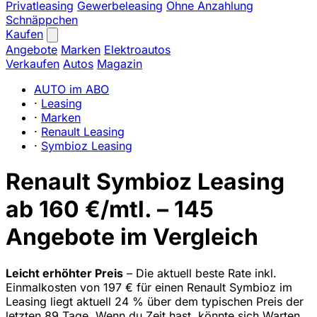
Privatleasing
Gewerbeleasing
Ohne Anzahlung
Schnäppchen
Kaufen
Angebote
Marken
Elektroautos
Verkaufen
Autos
Magazin
AUTO im ABO
·
Leasing
·
Marken
·
Renault Leasing
·
Symbioz Leasing
Renault Symbioz Leasing
ab 160 €/mtl. – 145
Angebote im Vergleich
Leicht erhöhter Preis
– Die aktuell beste Rate inkl.
Einmalkosten von 197 € für einen Renault Symbioz im
Leasing liegt aktuell 24 % über dem typischen Preis der
letzten 89 Tage. Wenn du Zeit hast, könnte sich Warten