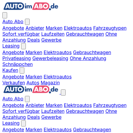
Auto Abo
Angebote
Anbieter
Marken
Elektroautos
Fahrzeugtypen
Sofort verfügbar
Laufzeiten
Gebrauchtwagen
Ohne
Anzahlung
Deals
Gewerbe
Leasing
Angebote
Marken
Elektroautos
Gebrauchtwagen
Privatleasing
Gewerbeleasing
Ohne Anzahlung
Schnäppchen
Kaufen
Angebote
Marken
Elektroautos
Verkaufen
Autos
Magazin
Auto Abo
Angebote
Anbieter
Marken
Elektroautos
Fahrzeugtypen
Sofort verfügbar
Laufzeiten
Gebrauchtwagen
Ohne
Anzahlung
Deals
Gewerbe
Leasing
Angebote
Marken
Elektroautos
Gebrauchtwagen