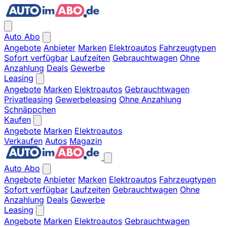
Auto Abo
Angebote
Anbieter
Marken
Elektroautos
Fahrzeugtypen
Sofort verfügbar
Laufzeiten
Gebrauchtwagen
Ohne
Anzahlung
Deals
Gewerbe
Leasing
Angebote
Marken
Elektroautos
Gebrauchtwagen
Privatleasing
Gewerbeleasing
Ohne Anzahlung
Schnäppchen
Kaufen
Angebote
Marken
Elektroautos
Verkaufen
Autos
Magazin
Auto Abo
Angebote
Anbieter
Marken
Elektroautos
Fahrzeugtypen
Sofort verfügbar
Laufzeiten
Gebrauchtwagen
Ohne
Anzahlung
Deals
Gewerbe
Leasing
Angebote
Marken
Elektroautos
Gebrauchtwagen