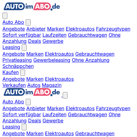
Auto Abo
Angebote
Anbieter
Marken
Elektroautos
Fahrzeugtypen
Sofort verfügbar
Laufzeiten
Gebrauchtwagen
Ohne
Anzahlung
Deals
Gewerbe
Leasing
Angebote
Marken
Elektroautos
Gebrauchtwagen
Privatleasing
Gewerbeleasing
Ohne Anzahlung
Schnäppchen
Kaufen
Angebote
Marken
Elektroautos
Verkaufen
Autos
Magazin
Auto Abo
Angebote
Anbieter
Marken
Elektroautos
Fahrzeugtypen
Sofort verfügbar
Laufzeiten
Gebrauchtwagen
Ohne
Anzahlung
Deals
Gewerbe
Leasing
Angebote
Marken
Elektroautos
Gebrauchtwagen