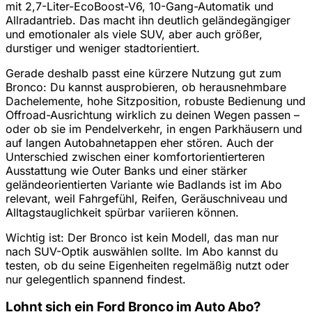
mit 2,7-Liter-EcoBoost-V6, 10-Gang-Automatik und
Allradantrieb. Das macht ihn deutlich geländegängiger
und emotionaler als viele SUV, aber auch größer,
durstiger und weniger stadtorientiert.
Gerade deshalb passt eine kürzere Nutzung gut zum
Bronco: Du kannst ausprobieren, ob herausnehmbare
Dachelemente, hohe Sitzposition, robuste Bedienung und
Offroad-Ausrichtung wirklich zu deinen Wegen passen –
oder ob sie im Pendelverkehr, in engen Parkhäusern und
auf langen Autobahnetappen eher stören. Auch der
Unterschied zwischen einer komfortorientierteren
Ausstattung wie Outer Banks und einer stärker
geländeorientierten Variante wie Badlands ist im Abo
relevant, weil Fahrgefühl, Reifen, Geräuschniveau und
Alltagstauglichkeit spürbar variieren können.
Wichtig ist: Der Bronco ist kein Modell, das man nur
nach SUV-Optik auswählen sollte. Im Abo kannst du
testen, ob du seine Eigenheiten regelmäßig nutzt oder
nur gelegentlich spannend findest.
Lohnt sich ein Ford Bronco im Auto Abo?