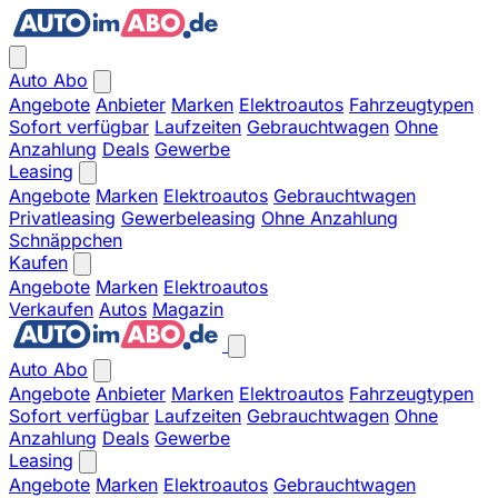
Auto Abo
Angebote
Anbieter
Marken
Elektroautos
Fahrzeugtypen
Sofort verfügbar
Laufzeiten
Gebrauchtwagen
Ohne
Anzahlung
Deals
Gewerbe
Leasing
Angebote
Marken
Elektroautos
Gebrauchtwagen
Privatleasing
Gewerbeleasing
Ohne Anzahlung
Schnäppchen
Kaufen
Angebote
Marken
Elektroautos
Verkaufen
Autos
Magazin
Auto Abo
Angebote
Anbieter
Marken
Elektroautos
Fahrzeugtypen
Sofort verfügbar
Laufzeiten
Gebrauchtwagen
Ohne
Anzahlung
Deals
Gewerbe
Leasing
Angebote
Marken
Elektroautos
Gebrauchtwagen