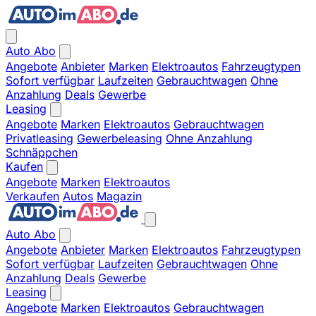
Auto Abo
Angebote
Anbieter
Marken
Elektroautos
Fahrzeugtypen
Sofort verfügbar
Laufzeiten
Gebrauchtwagen
Ohne
Anzahlung
Deals
Gewerbe
Leasing
Angebote
Marken
Elektroautos
Gebrauchtwagen
Privatleasing
Gewerbeleasing
Ohne Anzahlung
Schnäppchen
Kaufen
Angebote
Marken
Elektroautos
Verkaufen
Autos
Magazin
Auto Abo
Angebote
Anbieter
Marken
Elektroautos
Fahrzeugtypen
Sofort verfügbar
Laufzeiten
Gebrauchtwagen
Ohne
Anzahlung
Deals
Gewerbe
Leasing
Angebote
Marken
Elektroautos
Gebrauchtwagen