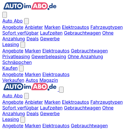
Auto Abo
Angebote
Anbieter
Marken
Elektroautos
Fahrzeugtypen
Sofort verfügbar
Laufzeiten
Gebrauchtwagen
Ohne
Anzahlung
Deals
Gewerbe
Leasing
Angebote
Marken
Elektroautos
Gebrauchtwagen
Privatleasing
Gewerbeleasing
Ohne Anzahlung
Schnäppchen
Kaufen
Angebote
Marken
Elektroautos
Verkaufen
Autos
Magazin
Auto Abo
Angebote
Anbieter
Marken
Elektroautos
Fahrzeugtypen
Sofort verfügbar
Laufzeiten
Gebrauchtwagen
Ohne
Anzahlung
Deals
Gewerbe
Leasing
Angebote
Marken
Elektroautos
Gebrauchtwagen