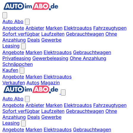
Auto Abo
Angebote
Anbieter
Marken
Elektroautos
Fahrzeugtypen
Sofort verfügbar
Laufzeiten
Gebrauchtwagen
Ohne
Anzahlung
Deals
Gewerbe
Leasing
Angebote
Marken
Elektroautos
Gebrauchtwagen
Privatleasing
Gewerbeleasing
Ohne Anzahlung
Schnäppchen
Kaufen
Angebote
Marken
Elektroautos
Verkaufen
Autos
Magazin
Auto Abo
Angebote
Anbieter
Marken
Elektroautos
Fahrzeugtypen
Sofort verfügbar
Laufzeiten
Gebrauchtwagen
Ohne
Anzahlung
Deals
Gewerbe
Leasing
Angebote
Marken
Elektroautos
Gebrauchtwagen