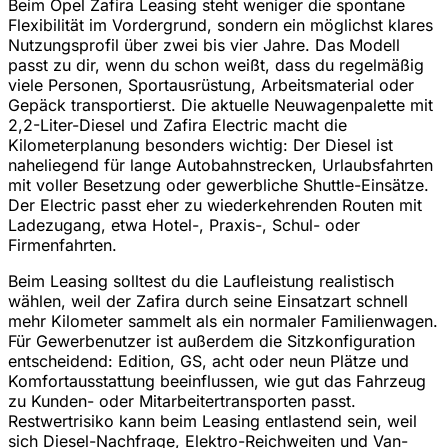
Beim Opel Zafira Leasing steht weniger die spontane
Flexibilität im Vordergrund, sondern ein möglichst klares
Nutzungsprofil über zwei bis vier Jahre. Das Modell
passt zu dir, wenn du schon weißt, dass du regelmäßig
viele Personen, Sportausrüstung, Arbeitsmaterial oder
Gepäck transportierst. Die aktuelle Neuwagenpalette mit
2,2-Liter-Diesel und Zafira Electric macht die
Kilometerplanung besonders wichtig: Der Diesel ist
naheliegend für lange Autobahnstrecken, Urlaubsfahrten
mit voller Besetzung oder gewerbliche Shuttle-Einsätze.
Der Electric passt eher zu wiederkehrenden Routen mit
Ladezugang, etwa Hotel-, Praxis-, Schul- oder
Firmenfahrten.
Beim Leasing solltest du die Laufleistung realistisch
wählen, weil der Zafira durch seine Einsatzart schnell
mehr Kilometer sammelt als ein normaler Familienwagen.
Für Gewerbenutzer ist außerdem die Sitzkonfiguration
entscheidend: Edition, GS, acht oder neun Plätze und
Komfortausstattung beeinflussen, wie gut das Fahrzeug
zu Kunden- oder Mitarbeitertransporten passt.
Restwertrisiko kann beim Leasing entlastend sein, weil
sich Diesel-Nachfrage, Elektro-Reichweiten und Van-