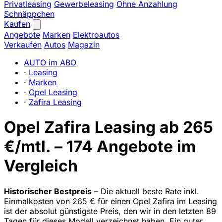
Privatleasing
Gewerbeleasing
Ohne Anzahlung
Schnäppchen
Kaufen
Angebote
Marken
Elektroautos
Verkaufen
Autos
Magazin
AUTO im ABO
·
Leasing
·
Marken
·
Opel Leasing
·
Zafira Leasing
Opel Zafira Leasing ab 265
€/mtl. – 174 Angebote im
Vergleich
Historischer Bestpreis
– Die aktuell beste Rate inkl.
Einmalkosten von 265 € für einen Opel Zafira im Leasing
ist der absolut günstigste Preis, den wir in den letzten 89
Tagen für dieses Modell verzeichnet haben. Ein guter