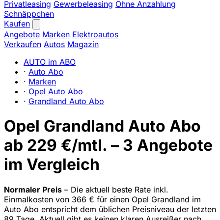
Privatleasing
Gewerbeleasing
Ohne Anzahlung
Schnäppchen
Kaufen
Angebote
Marken
Elektroautos
Verkaufen
Autos
Magazin
AUTO im ABO
·
Auto Abo
·
Marken
·
Opel Auto Abo
·
Grandland Auto Abo
Opel Grandland Auto Abo
ab 229 €/mtl. – 3 Angebote
im Vergleich
Normaler Preis
– Die aktuell beste Rate inkl.
Einmalkosten von 366 € für einen Opel Grandland im
Auto Abo entspricht dem üblichen Preisniveau der letzten
89 Tage. Aktuell gibt es keinen klaren Ausreißer nach