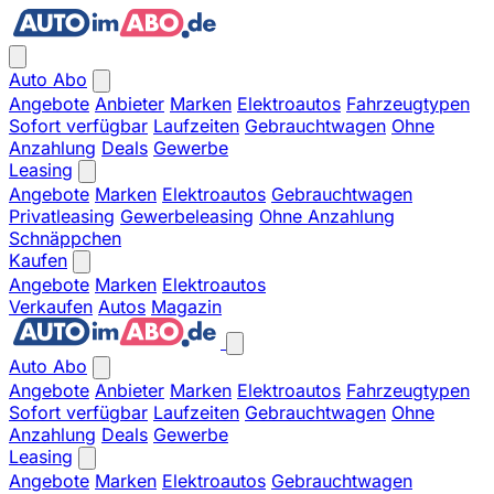
Auto Abo
Angebote
Anbieter
Marken
Elektroautos
Fahrzeugtypen
Sofort verfügbar
Laufzeiten
Gebrauchtwagen
Ohne
Anzahlung
Deals
Gewerbe
Leasing
Angebote
Marken
Elektroautos
Gebrauchtwagen
Privatleasing
Gewerbeleasing
Ohne Anzahlung
Schnäppchen
Kaufen
Angebote
Marken
Elektroautos
Verkaufen
Autos
Magazin
Auto Abo
Angebote
Anbieter
Marken
Elektroautos
Fahrzeugtypen
Sofort verfügbar
Laufzeiten
Gebrauchtwagen
Ohne
Anzahlung
Deals
Gewerbe
Leasing
Angebote
Marken
Elektroautos
Gebrauchtwagen