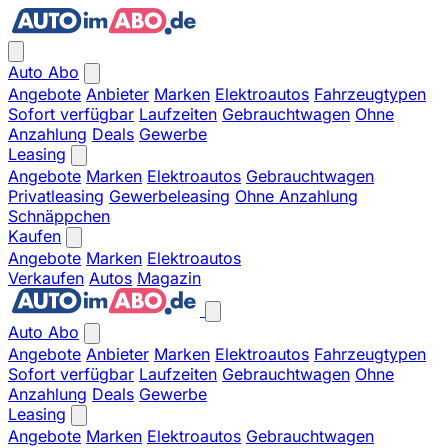
Auto Abo
Angebote
Anbieter
Marken
Elektroautos
Fahrzeugtypen
Sofort verfügbar
Laufzeiten
Gebrauchtwagen
Ohne
Anzahlung
Deals
Gewerbe
Leasing
Angebote
Marken
Elektroautos
Gebrauchtwagen
Privatleasing
Gewerbeleasing
Ohne Anzahlung
Schnäppchen
Kaufen
Angebote
Marken
Elektroautos
Verkaufen
Autos
Magazin
Auto Abo
Angebote
Anbieter
Marken
Elektroautos
Fahrzeugtypen
Sofort verfügbar
Laufzeiten
Gebrauchtwagen
Ohne
Anzahlung
Deals
Gewerbe
Leasing
Angebote
Marken
Elektroautos
Gebrauchtwagen