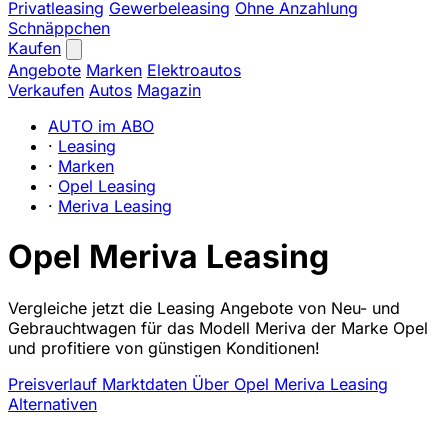
Privatleasing
Gewerbeleasing
Ohne Anzahlung
Schnäppchen
Kaufen
Angebote
Marken
Elektroautos
Verkaufen
Autos
Magazin
AUTO im ABO
·
Leasing
·
Marken
·
Opel Leasing
·
Meriva Leasing
Opel Meriva Leasing
Vergleiche jetzt die Leasing Angebote von Neu- und
Gebrauchtwagen für das Modell Meriva der Marke Opel
und profitiere von günstigen Konditionen!
Preisverlauf
Marktdaten
Über Opel Meriva Leasing
Alternativen