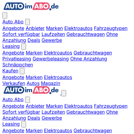
Auto Abo
Angebote
Anbieter
Marken
Elektroautos
Fahrzeugtypen
Sofort verfügbar
Laufzeiten
Gebrauchtwagen
Ohne
Anzahlung
Deals
Gewerbe
Leasing
Angebote
Marken
Elektroautos
Gebrauchtwagen
Privatleasing
Gewerbeleasing
Ohne Anzahlung
Schnäppchen
Kaufen
Angebote
Marken
Elektroautos
Verkaufen
Autos
Magazin
Auto Abo
Angebote
Anbieter
Marken
Elektroautos
Fahrzeugtypen
Sofort verfügbar
Laufzeiten
Gebrauchtwagen
Ohne
Anzahlung
Deals
Gewerbe
Leasing
Angebote
Marken
Elektroautos
Gebrauchtwagen