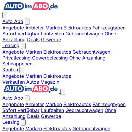
Auto Abo
Angebote
Anbieter
Marken
Elektroautos
Fahrzeugtypen
Sofort verfügbar
Laufzeiten
Gebrauchtwagen
Ohne
Anzahlung
Deals
Gewerbe
Leasing
Angebote
Marken
Elektroautos
Gebrauchtwagen
Privatleasing
Gewerbeleasing
Ohne Anzahlung
Schnäppchen
Kaufen
Angebote
Marken
Elektroautos
Verkaufen
Autos
Magazin
Auto Abo
Angebote
Anbieter
Marken
Elektroautos
Fahrzeugtypen
Sofort verfügbar
Laufzeiten
Gebrauchtwagen
Ohne
Anzahlung
Deals
Gewerbe
Leasing
Angebote
Marken
Elektroautos
Gebrauchtwagen