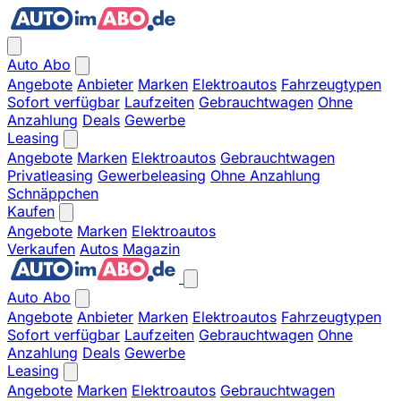
Auto Abo
Angebote
Anbieter
Marken
Elektroautos
Fahrzeugtypen
Sofort verfügbar
Laufzeiten
Gebrauchtwagen
Ohne
Anzahlung
Deals
Gewerbe
Leasing
Angebote
Marken
Elektroautos
Gebrauchtwagen
Privatleasing
Gewerbeleasing
Ohne Anzahlung
Schnäppchen
Kaufen
Angebote
Marken
Elektroautos
Verkaufen
Autos
Magazin
Auto Abo
Angebote
Anbieter
Marken
Elektroautos
Fahrzeugtypen
Sofort verfügbar
Laufzeiten
Gebrauchtwagen
Ohne
Anzahlung
Deals
Gewerbe
Leasing
Angebote
Marken
Elektroautos
Gebrauchtwagen