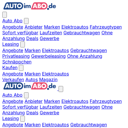
Auto Abo
Angebote
Anbieter
Marken
Elektroautos
Fahrzeugtypen
Sofort verfügbar
Laufzeiten
Gebrauchtwagen
Ohne
Anzahlung
Deals
Gewerbe
Leasing
Angebote
Marken
Elektroautos
Gebrauchtwagen
Privatleasing
Gewerbeleasing
Ohne Anzahlung
Schnäppchen
Kaufen
Angebote
Marken
Elektroautos
Verkaufen
Autos
Magazin
Auto Abo
Angebote
Anbieter
Marken
Elektroautos
Fahrzeugtypen
Sofort verfügbar
Laufzeiten
Gebrauchtwagen
Ohne
Anzahlung
Deals
Gewerbe
Leasing
Angebote
Marken
Elektroautos
Gebrauchtwagen