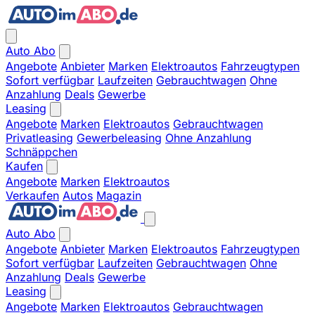
Auto Abo
Angebote
Anbieter
Marken
Elektroautos
Fahrzeugtypen
Sofort verfügbar
Laufzeiten
Gebrauchtwagen
Ohne
Anzahlung
Deals
Gewerbe
Leasing
Angebote
Marken
Elektroautos
Gebrauchtwagen
Privatleasing
Gewerbeleasing
Ohne Anzahlung
Schnäppchen
Kaufen
Angebote
Marken
Elektroautos
Verkaufen
Autos
Magazin
Auto Abo
Angebote
Anbieter
Marken
Elektroautos
Fahrzeugtypen
Sofort verfügbar
Laufzeiten
Gebrauchtwagen
Ohne
Anzahlung
Deals
Gewerbe
Leasing
Angebote
Marken
Elektroautos
Gebrauchtwagen