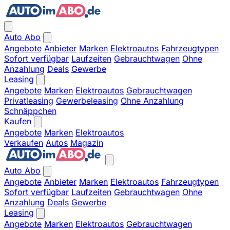
Auto Abo
Angebote
Anbieter
Marken
Elektroautos
Fahrzeugtypen
Sofort verfügbar
Laufzeiten
Gebrauchtwagen
Ohne
Anzahlung
Deals
Gewerbe
Leasing
Angebote
Marken
Elektroautos
Gebrauchtwagen
Privatleasing
Gewerbeleasing
Ohne Anzahlung
Schnäppchen
Kaufen
Angebote
Marken
Elektroautos
Verkaufen
Autos
Magazin
Auto Abo
Angebote
Anbieter
Marken
Elektroautos
Fahrzeugtypen
Sofort verfügbar
Laufzeiten
Gebrauchtwagen
Ohne
Anzahlung
Deals
Gewerbe
Leasing
Angebote
Marken
Elektroautos
Gebrauchtwagen