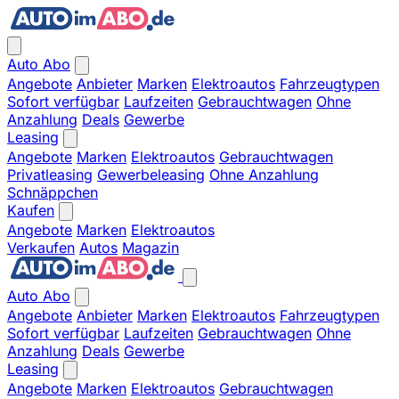
Auto Abo
Angebote
Anbieter
Marken
Elektroautos
Fahrzeugtypen
Sofort verfügbar
Laufzeiten
Gebrauchtwagen
Ohne
Anzahlung
Deals
Gewerbe
Leasing
Angebote
Marken
Elektroautos
Gebrauchtwagen
Privatleasing
Gewerbeleasing
Ohne Anzahlung
Schnäppchen
Kaufen
Angebote
Marken
Elektroautos
Verkaufen
Autos
Magazin
Auto Abo
Angebote
Anbieter
Marken
Elektroautos
Fahrzeugtypen
Sofort verfügbar
Laufzeiten
Gebrauchtwagen
Ohne
Anzahlung
Deals
Gewerbe
Leasing
Angebote
Marken
Elektroautos
Gebrauchtwagen