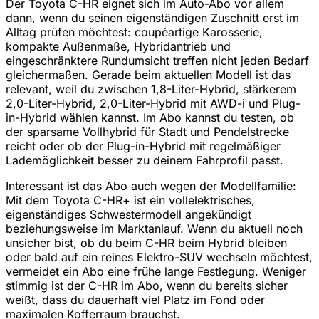
Der Toyota C-HR eignet sich im Auto-Abo vor allem
dann, wenn du seinen eigenständigen Zuschnitt erst im
Alltag prüfen möchtest: coupéartige Karosserie,
kompakte Außenmaße, Hybridantrieb und
eingeschränktere Rundumsicht treffen nicht jeden Bedarf
gleichermaßen. Gerade beim aktuellen Modell ist das
relevant, weil du zwischen 1,8-Liter-Hybrid, stärkerem
2,0-Liter-Hybrid, 2,0-Liter-Hybrid mit AWD-i und Plug-
in-Hybrid wählen kannst. Im Abo kannst du testen, ob
der sparsame Vollhybrid für Stadt und Pendelstrecke
reicht oder ob der Plug-in-Hybrid mit regelmäßiger
Lademöglichkeit besser zu deinem Fahrprofil passt.
Interessant ist das Abo auch wegen der Modellfamilie:
Mit dem Toyota C-HR+ ist ein vollelektrisches,
eigenständiges Schwestermodell angekündigt
beziehungsweise im Marktanlauf. Wenn du aktuell noch
unsicher bist, ob du beim C-HR beim Hybrid bleiben
oder bald auf ein reines Elektro-SUV wechseln möchtest,
vermeidet ein Abo eine frühe lange Festlegung. Weniger
stimmig ist der C-HR im Abo, wenn du bereits sicher
weißt, dass du dauerhaft viel Platz im Fond oder
maximalen Kofferraum brauchst.