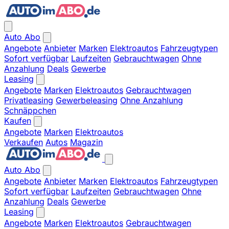
Auto Abo
Angebote
Anbieter
Marken
Elektroautos
Fahrzeugtypen
Sofort verfügbar
Laufzeiten
Gebrauchtwagen
Ohne
Anzahlung
Deals
Gewerbe
Leasing
Angebote
Marken
Elektroautos
Gebrauchtwagen
Privatleasing
Gewerbeleasing
Ohne Anzahlung
Schnäppchen
Kaufen
Angebote
Marken
Elektroautos
Verkaufen
Autos
Magazin
Auto Abo
Angebote
Anbieter
Marken
Elektroautos
Fahrzeugtypen
Sofort verfügbar
Laufzeiten
Gebrauchtwagen
Ohne
Anzahlung
Deals
Gewerbe
Leasing
Angebote
Marken
Elektroautos
Gebrauchtwagen