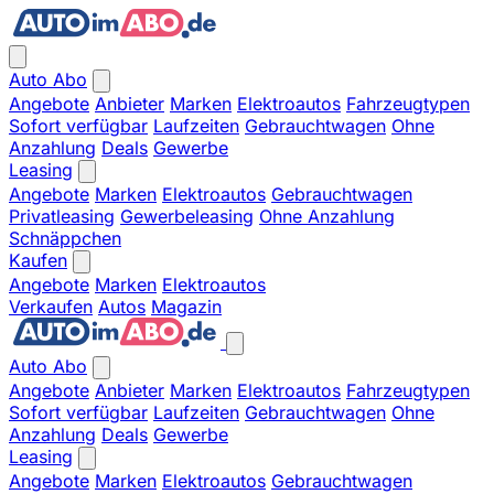
Auto Abo
Angebote
Anbieter
Marken
Elektroautos
Fahrzeugtypen
Sofort verfügbar
Laufzeiten
Gebrauchtwagen
Ohne
Anzahlung
Deals
Gewerbe
Leasing
Angebote
Marken
Elektroautos
Gebrauchtwagen
Privatleasing
Gewerbeleasing
Ohne Anzahlung
Schnäppchen
Kaufen
Angebote
Marken
Elektroautos
Verkaufen
Autos
Magazin
Auto Abo
Angebote
Anbieter
Marken
Elektroautos
Fahrzeugtypen
Sofort verfügbar
Laufzeiten
Gebrauchtwagen
Ohne
Anzahlung
Deals
Gewerbe
Leasing
Angebote
Marken
Elektroautos
Gebrauchtwagen