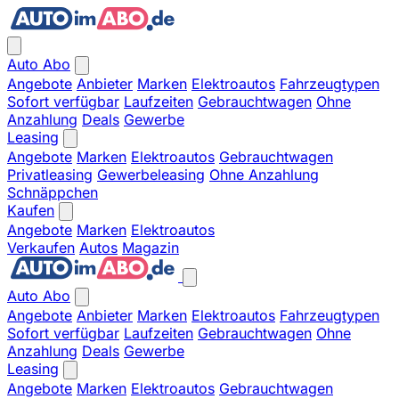
Auto Abo
Angebote
Anbieter
Marken
Elektroautos
Fahrzeugtypen
Sofort verfügbar
Laufzeiten
Gebrauchtwagen
Ohne
Anzahlung
Deals
Gewerbe
Leasing
Angebote
Marken
Elektroautos
Gebrauchtwagen
Privatleasing
Gewerbeleasing
Ohne Anzahlung
Schnäppchen
Kaufen
Angebote
Marken
Elektroautos
Verkaufen
Autos
Magazin
Auto Abo
Angebote
Anbieter
Marken
Elektroautos
Fahrzeugtypen
Sofort verfügbar
Laufzeiten
Gebrauchtwagen
Ohne
Anzahlung
Deals
Gewerbe
Leasing
Angebote
Marken
Elektroautos
Gebrauchtwagen