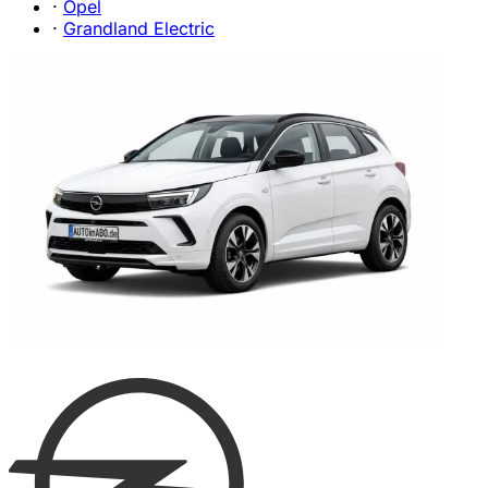
·
Opel
·
Grandland Electric