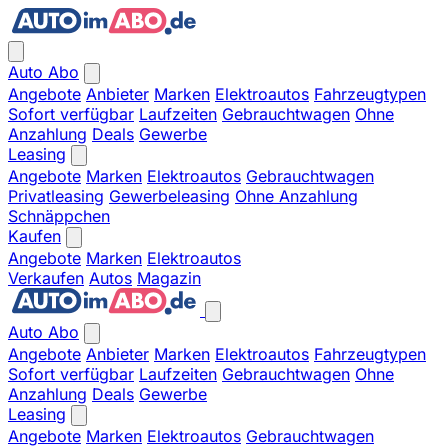
Auto Abo
Angebote
Anbieter
Marken
Elektroautos
Fahrzeugtypen
Sofort verfügbar
Laufzeiten
Gebrauchtwagen
Ohne
Anzahlung
Deals
Gewerbe
Leasing
Angebote
Marken
Elektroautos
Gebrauchtwagen
Privatleasing
Gewerbeleasing
Ohne Anzahlung
Schnäppchen
Kaufen
Angebote
Marken
Elektroautos
Verkaufen
Autos
Magazin
Auto Abo
Angebote
Anbieter
Marken
Elektroautos
Fahrzeugtypen
Sofort verfügbar
Laufzeiten
Gebrauchtwagen
Ohne
Anzahlung
Deals
Gewerbe
Leasing
Angebote
Marken
Elektroautos
Gebrauchtwagen