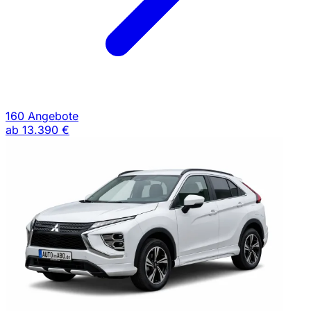
160 Angebote
ab
13.390 €