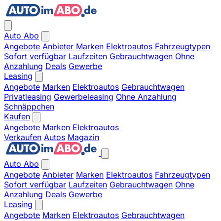
Auto Abo
Angebote
Anbieter
Marken
Elektroautos
Fahrzeugtypen
Sofort verfügbar
Laufzeiten
Gebrauchtwagen
Ohne
Anzahlung
Deals
Gewerbe
Leasing
Angebote
Marken
Elektroautos
Gebrauchtwagen
Privatleasing
Gewerbeleasing
Ohne Anzahlung
Schnäppchen
Kaufen
Angebote
Marken
Elektroautos
Verkaufen
Autos
Magazin
Auto Abo
Angebote
Anbieter
Marken
Elektroautos
Fahrzeugtypen
Sofort verfügbar
Laufzeiten
Gebrauchtwagen
Ohne
Anzahlung
Deals
Gewerbe
Leasing
Angebote
Marken
Elektroautos
Gebrauchtwagen