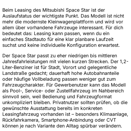
Beim Leasing des Mitsubishi Space Star ist der
Auslaufstatus der wichtigste Punkt. Das Modell ist nicht
mehr die modernste Kleinwagenplattform und wird vor
allem über vorhandene Fahrzeuge interessant. Für dich
bedeutet das: Leasing kann passen, wenn du ein
einfaches Stadtauto für eine klar planbare Laufzeit
suchst und keine individuelle Konfiguration erwartest.
Der Space Star passt zu eher niedrigen bis mittleren
Jahresfahrleistungen mit vielen kurzen Strecken. Der 1,2-
Liter-Benziner ist für Stadt, Vorort und gelegentliche
Landstraße gedacht; dauerhaft hohe Autobahnanteile
oder häufige Vollbeladung passen weniger gut zum
Fahrzeugcharakter. Für Gewerbenutzer kann das Modell
als Pool-, Service- oder Zustellfahrzeug im Nahbereich
sinnvoll sein, weil Bedienung und Fahrzeugformat
unkompliziert bleiben. Privatnutzer sollten prüfen, ob die
gewünschte Ausstattung bereits im konkreten
Leasingfahrzeug vorhanden ist – besonders Klimaanlage,
Rückfahrkamera, Smartphone-Anbindung oder CVT
können je nach Variante den Alltag spürbar verändern.