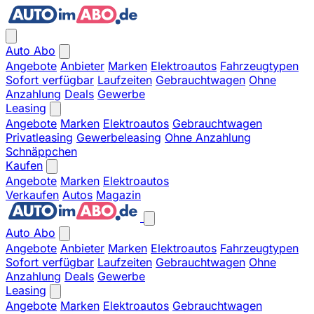
Auto Abo
Angebote
Anbieter
Marken
Elektroautos
Fahrzeugtypen
Sofort verfügbar
Laufzeiten
Gebrauchtwagen
Ohne
Anzahlung
Deals
Gewerbe
Leasing
Angebote
Marken
Elektroautos
Gebrauchtwagen
Privatleasing
Gewerbeleasing
Ohne Anzahlung
Schnäppchen
Kaufen
Angebote
Marken
Elektroautos
Verkaufen
Autos
Magazin
Auto Abo
Angebote
Anbieter
Marken
Elektroautos
Fahrzeugtypen
Sofort verfügbar
Laufzeiten
Gebrauchtwagen
Ohne
Anzahlung
Deals
Gewerbe
Leasing
Angebote
Marken
Elektroautos
Gebrauchtwagen