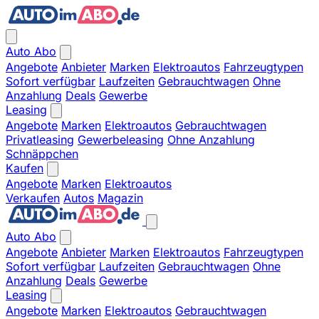
Auto Abo
Angebote
Anbieter
Marken
Elektroautos
Fahrzeugtypen
Sofort verfügbar
Laufzeiten
Gebrauchtwagen
Ohne
Anzahlung
Deals
Gewerbe
Leasing
Angebote
Marken
Elektroautos
Gebrauchtwagen
Privatleasing
Gewerbeleasing
Ohne Anzahlung
Schnäppchen
Kaufen
Angebote
Marken
Elektroautos
Verkaufen
Autos
Magazin
Auto Abo
Angebote
Anbieter
Marken
Elektroautos
Fahrzeugtypen
Sofort verfügbar
Laufzeiten
Gebrauchtwagen
Ohne
Anzahlung
Deals
Gewerbe
Leasing
Angebote
Marken
Elektroautos
Gebrauchtwagen