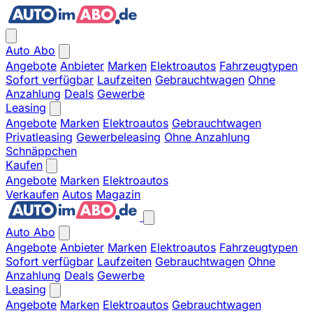
Auto Abo
Angebote
Anbieter
Marken
Elektroautos
Fahrzeugtypen
Sofort verfügbar
Laufzeiten
Gebrauchtwagen
Ohne
Anzahlung
Deals
Gewerbe
Leasing
Angebote
Marken
Elektroautos
Gebrauchtwagen
Privatleasing
Gewerbeleasing
Ohne Anzahlung
Schnäppchen
Kaufen
Angebote
Marken
Elektroautos
Verkaufen
Autos
Magazin
Auto Abo
Angebote
Anbieter
Marken
Elektroautos
Fahrzeugtypen
Sofort verfügbar
Laufzeiten
Gebrauchtwagen
Ohne
Anzahlung
Deals
Gewerbe
Leasing
Angebote
Marken
Elektroautos
Gebrauchtwagen