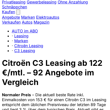
Privatleasing
Gewerbeleasing
Ohne Anzahlung
Schnäppchen
Kaufen
Angebote
Marken
Elektroautos
Verkaufen
Autos
Magazin
AUTO im ABO
·
Leasing
·
Marken
·
Citroën Leasing
·
C3 Leasing
Citroën C3 Leasing ab 122
€/mtl. – 92 Angebote im
Vergleich
Normaler Preis
– Die aktuell beste Rate inkl.
Einmalkosten von 153 € für einen Citroën C3 im Leasing
entspricht dem üblichen Preisniveau der letzten 89 Tage
und liegt 3 % über dem typischen Preis. Aktuell gibt es