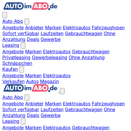
Auto Abo
Angebote
Anbieter
Marken
Elektroautos
Fahrzeugtypen
Sofort verfügbar
Laufzeiten
Gebrauchtwagen
Ohne
Anzahlung
Deals
Gewerbe
Leasing
Angebote
Marken
Elektroautos
Gebrauchtwagen
Privatleasing
Gewerbeleasing
Ohne Anzahlung
Schnäppchen
Kaufen
Angebote
Marken
Elektroautos
Verkaufen
Autos
Magazin
Auto Abo
Angebote
Anbieter
Marken
Elektroautos
Fahrzeugtypen
Sofort verfügbar
Laufzeiten
Gebrauchtwagen
Ohne
Anzahlung
Deals
Gewerbe
Leasing
Angebote
Marken
Elektroautos
Gebrauchtwagen