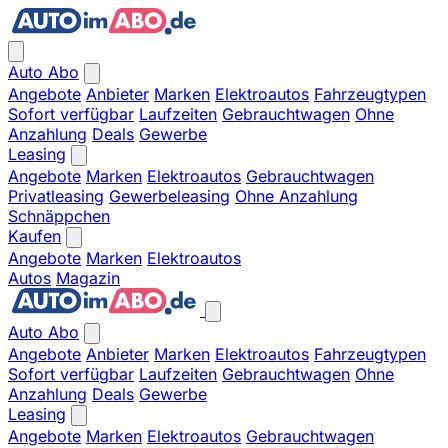
Auto Abo
Angebote
Anbieter
Marken
Elektroautos
Fahrzeugtypen
Sofort verfügbar
Laufzeiten
Gebrauchtwagen
Ohne
Anzahlung
Deals
Gewerbe
Leasing
Angebote
Marken
Elektroautos
Gebrauchtwagen
Privatleasing
Gewerbeleasing
Ohne Anzahlung
Schnäppchen
Kaufen
Angebote
Marken
Elektroautos
Autos
Magazin
Auto Abo
Angebote
Anbieter
Marken
Elektroautos
Fahrzeugtypen
Sofort verfügbar
Laufzeiten
Gebrauchtwagen
Ohne
Anzahlung
Deals
Gewerbe
Leasing
Angebote
Marken
Elektroautos
Gebrauchtwagen