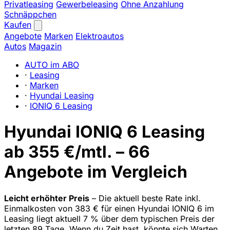
Privatleasing
Gewerbeleasing
Ohne Anzahlung
Schnäppchen
Kaufen
Angebote
Marken
Elektroautos
Autos
Magazin
AUTO im ABO
·
Leasing
·
Marken
·
Hyundai Leasing
·
IONIQ 6 Leasing
Hyundai IONIQ 6 Leasing
ab 355 €/mtl. – 66
Angebote im Vergleich
Leicht erhöhter Preis
– Die aktuell beste Rate inkl.
Einmalkosten von 383 € für einen Hyundai IONIQ 6 im
Leasing liegt aktuell 7 % über dem typischen Preis der
letzten 89 Tage. Wenn du Zeit hast, könnte sich Warten