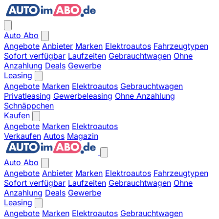
Auto Abo
Angebote
Anbieter
Marken
Elektroautos
Fahrzeugtypen
Sofort verfügbar
Laufzeiten
Gebrauchtwagen
Ohne
Anzahlung
Deals
Gewerbe
Leasing
Angebote
Marken
Elektroautos
Gebrauchtwagen
Privatleasing
Gewerbeleasing
Ohne Anzahlung
Schnäppchen
Kaufen
Angebote
Marken
Elektroautos
Verkaufen
Autos
Magazin
Auto Abo
Angebote
Anbieter
Marken
Elektroautos
Fahrzeugtypen
Sofort verfügbar
Laufzeiten
Gebrauchtwagen
Ohne
Anzahlung
Deals
Gewerbe
Leasing
Angebote
Marken
Elektroautos
Gebrauchtwagen