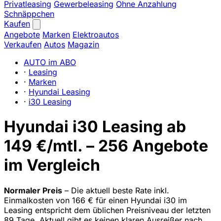
Privatleasing
Gewerbeleasing
Ohne Anzahlung
Schnäppchen
Kaufen
Angebote
Marken
Elektroautos
Verkaufen
Autos
Magazin
AUTO im ABO
·
Leasing
·
Marken
·
Hyundai Leasing
·
i30 Leasing
Hyundai i30 Leasing ab
149 €/mtl. – 256 Angebote
im Vergleich
Normaler Preis
– Die aktuell beste Rate inkl.
Einmalkosten von 166 € für einen Hyundai i30 im
Leasing entspricht dem üblichen Preisniveau der letzten
89 Tage. Aktuell gibt es keinen klaren Ausreißer nach