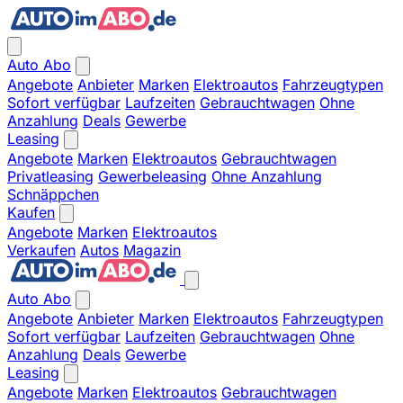
Auto Abo
Angebote
Anbieter
Marken
Elektroautos
Fahrzeugtypen
Sofort verfügbar
Laufzeiten
Gebrauchtwagen
Ohne
Anzahlung
Deals
Gewerbe
Leasing
Angebote
Marken
Elektroautos
Gebrauchtwagen
Privatleasing
Gewerbeleasing
Ohne Anzahlung
Schnäppchen
Kaufen
Angebote
Marken
Elektroautos
Verkaufen
Autos
Magazin
Auto Abo
Angebote
Anbieter
Marken
Elektroautos
Fahrzeugtypen
Sofort verfügbar
Laufzeiten
Gebrauchtwagen
Ohne
Anzahlung
Deals
Gewerbe
Leasing
Angebote
Marken
Elektroautos
Gebrauchtwagen